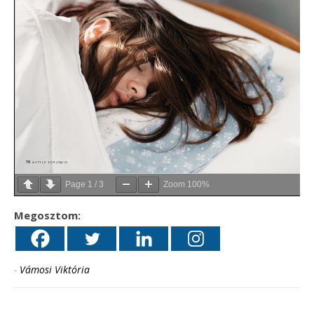
Page
1
/
3
Zoom
100%
Megosztom:
-
Vámosi Viktória