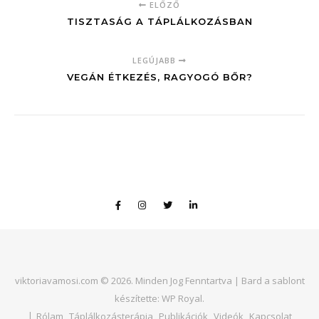
ELŐZŐ
TISZTASÁG A TÁPLÁLKOZÁSBAN
LEGÚJABB
VEGÁN ÉTKEZÉS, RAGYOGÓ BŐR?
viktoriavamosi.com © 2026. Minden Jog Fenntartva |
Bard a sablont
készítette:
WP Royal
.
Rólam
Táplálkozásterápia
Publikációk
Videók
Kapcsolat