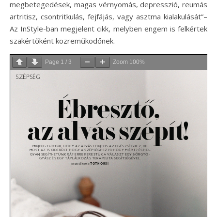
megbetegedések, magas vérnyomás, depresszió, reumás
artritisz, csontritkulás, fejfájás, vagy asztma kialakulását”–
Az InStyle-ban megjelent cikk, melyben engem is felkértek
szakértőként közreműködőnek.
Page
1
/
3
Zoom
100%